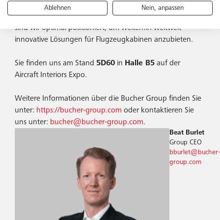
Nachhaltigkeit und Qualität. Als Familienunternehmen mit
Ablehnen
Nein, anpassen
einer langen Erfolgsgeschichte in der Luftfahrtindustrie
sind wir optimal positioniert, um weiterhin weltweit
innovative Lösungen für Flugzeugkabinen anzubieten.
Sie finden uns am Stand
5D60
in
Halle B5
auf der
Aircraft Interiors Expo.
Weitere Informationen über die Bucher Group finden Sie
unter:
https://bucher-group.com
oder kontaktieren Sie
uns unter:
bucher@bucher-group.com
.
Beat Burlet
Group CEO
bburlet@bucher-
group.com