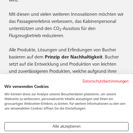
wird.
Mit diesen und vielen weiteren Innovationen möchten wir
das Passagiererlebnis verbessern, das Kabinenpersonal
unterstützen und den CO
-Ausstoss für den
2
Flugzeugbetrieb reduzieren.
Alle Produkte, Lösungen und Erfindungen von Bucher
basieren auf dem
Prinzip der Nachhaltigkeit
. Bucher
setzt auf die Entwicklung und Produktion von leichten
und zuverlässigeren Produkten, welche aufgrund ihrer
soliden Struktur eine lange Lebensdauer haben und einen
Datenschutzbestimmungen
einfachen Austausch von Ersatzteilen ermöglichen.
Wir verwenden Cookies
Dadurch können die Fluggesellschaften ihren
Wir können diese zur Analyse unserer Besucherdaten platzieren, um unsere
Webseite zu verbessern, personalisierte Inhalte anzuzeigen und Ihnen ein
ökologischen Fussabdruck minimieren und die
grossartiges Webseiten-Erlebnis zu bieten. Für weitere Informationen zu den von
Lebensdauer ihrer Kabinenausstattung verlängern.
uns verwendeten Cookies öffnen Sie die Einstellungen.
Bucher’s 70-jähriges Jubiläum
ist der klare Beweis für
Alle akzeptieren
unser Engagement in den Bereichen Innovation,