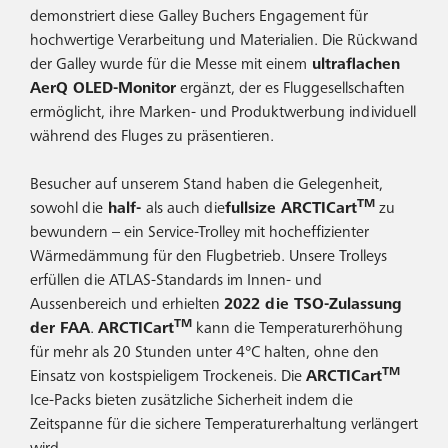
demonstriert diese Galley Buchers Engagement für
hochwertige Verarbeitung und Materialien. Die Rückwand
der Galley wurde für die Messe mit einem
ultraflachen
AerQ OLED-Monitor
ergänzt, der es Fluggesellschaften
ermöglicht, ihre Marken- und Produktwerbung individuell
während des Fluges zu präsentieren.
Besucher auf unserem Stand haben die Gelegenheit,
TM
sowohl die
half-
als auch die
fullsize ARCTICart
zu
bewundern – ein Service-Trolley mit hocheffizienter
Wärmedämmung für den Flugbetrieb. Unsere Trolleys
erfüllen die ATLAS-Standards im Innen- und
Aussenbereich und erhielten
2022 die TSO-Zulassung
TM
der FAA
.
ARCTICart
kann die Temperaturerhöhung
für mehr als 20 Stunden unter 4°C halten, ohne den
TM
Einsatz von kostspieligem Trockeneis. Die
ARCTICart
Ice-Packs bieten zusätzliche Sicherheit indem die
Zeitspanne für die sichere Temperaturerhaltung verlängert