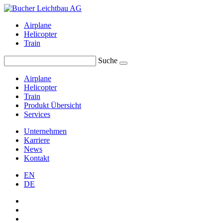
Airplane
Helicopter
Train
Suche
Airplane
Helicopter
Train
Produkt Übersicht
Services
Unternehmen
Karriere
News
Kontakt
EN
DE