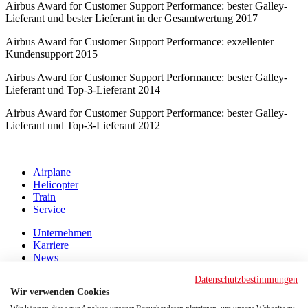
Airbus Award for Customer Support Performance: bester Galley-
Lieferant und bester Lieferant in der Gesamtwertung 2017
Airbus Award for Customer Support Performance: exzellenter
Kundensupport 2015
Airbus Award for Customer Support Performance: bester Galley-
Lieferant und Top-3-Lieferant 2014
Airbus Award for Customer Support Performance: bester Galley-
Lieferant und Top-3-Lieferant 2012
Airplane
Helicopter
Train
Service
Unternehmen
Karriere
News
Kontakt
Datenschutzbestimmungen
Wir verwenden Cookies
Bucher Shop
Extranet