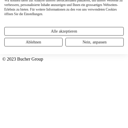
Wir können diese zur Analyse unserer Besucherdaten platzieren, um unsere Webseite zu
verbessern, personalisierte Inhalte anzuzeigen und Ihnen ein grossartiges Webseiten-
Erlebnis zu bieten. Für weitere Informationen zu den von uns verwendeten Cookies
LinkedIn
öffnen Sie die Einstellungen.
YouTube
Datenschutzerklärung
Alle akzeptieren
Impressum
Ablehnen
Nein, anpassen
Datenschutzerklärung
Impressum
© 2023 Bucher Group