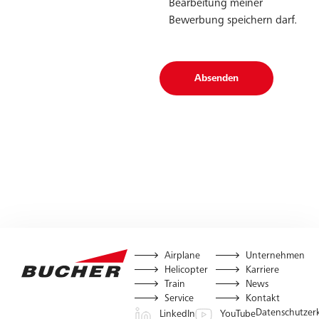
Bearbeitung meiner
Bewerbung speichern darf.
Absenden
Airplane
Unternehmen
Helicopter
Karriere
Train
News
Service
Kontakt
Datenschutzer
LinkedIn
YouTube