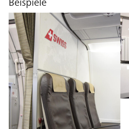
Beispiele
Taschen für Zeitschriften sind unsere Partition Walls für
Herstellung sorgt für ein weiteres zuverlässiges
maximale Effizienz ohne Kompromisse bei Stil oder
Erfolgsprodukt von Bucher.
Haltbarkeit konzipiert.
Zusätzlich sind unsere Partition Walls mit einem
Sichtfenster, einer Tragendurchreiche, CAS-Integration
und Schnittstellen für Notfallausrüstung ausgestattet und
bilden daher zentrale Elemente für jede Flugzeugkabine.
Mit Haltern für Baby Bassinets und IFE-Integration bieten
unsere Partition Walls eine Komplettlösung für alle
Anforderungen Ihres Flugbetriebs.
Egal ob für Sie die praktische Handhabung oder die
ansprechende Optik im Vordergrund steht, die Partition
Walls von Bucher erfüllen auch Ihre Ansprüche. Unsere
Trennwände sind nach höchsten Standards konzipiert
und gefertigt und stellen so eine lange Haltbarkeit sicher,
während unsere Auswahl an Verarbeitungen und Stilen
die perfekte Ergänzung für jeden Flugzeuginnenraum