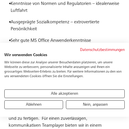
Kenntnisse von Normen und Regulatorien – idealerweise
Luftfahrt
Ausgeprägte Sozialkompetenz – extrovertierte
Persönlichkeit
Sehr gute MS Office Anwenderkenntnisse
Datenschutzbestimmungen
Verhandlungssicher in deutsch und englisch
Wir verwenden Cookies
Wir können diese zur Analyse unserer Besucherdaten platzieren, um unsere
Webseite zu verbessern, personalisierte Inhalte anzuzeigen und Ihnen ein
grossartiges Webseiten-Erlebnis zu bieten. Für weitere Informationen zu den von
uns verwendeten Cookies öffnen Sie die Einstellungen.
Wir bieten:
Alle akzeptieren
Bucher Leichtbau ist darauf spezialisiert, hochwertige
Innenausstattungen für Verkehrsflugzeuge und
Ablehnen
Nein, anpassen
Ausrüstungen für Rettungshubschrauber zu konzipieren
und zu fertigen. Für einen zuverlässigen,
kommunikativen Teamplayer bieten wir in einem