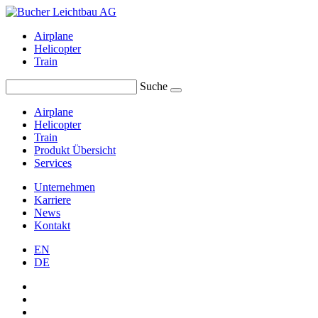
Airplane
Helicopter
Train
Suche
Airplane
Helicopter
Train
Produkt Übersicht
Services
Unternehmen
Karriere
News
Kontakt
EN
DE