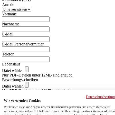
Anrede
Vorname
Nachname
E-Mail
E-Mail Personalvermittler
Telefon
Lebenslauf
Datei wählen
Nur PDF-Dateien unter 12MB sind erlaubt.
Bewerbungsschreiben
Datei wählen
Nur PDF-Dateien unter 12MB sind erlaubt.
Arbeitszeugnisse
Datenschutzbestim
Wir verwenden Cookies
Datei wählen
Nur PDF-Dateien unter 12MB sind erlaubt.
Wir können diese zur Analyse unserer Besucherdaten platzieren, um unsere Webseite zu
Zusätzliche Anhänge
verbessern, personalisierte Inhalte anzuzeigen und Ihnen ein grossartiges Webseiten-Erlebni