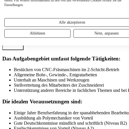
bieten. Für weitere Informationen zu den von uns verwendeten Cookies öffnen Sie die
Datei wählen
Einstellungen.
Nur PDF-Dateien unter 12MB sind erlaubt.
Mögliches Startdatum
Alle akzeptieren
Lohnvorstellung
Ablehnen
Nein, anpassen
Ich habe die Datenschutzbestimmungen gelesen und bestätige hiermi
Absenden
Das Aufgabengebiet umfasst folgende Tätigkeiten:
Bestücken von CNC-Fräsmaschinen im 2-Schicht-Betrieb
Allgemeine Bohr-, Gewinde-, Entgratarbeiten
Unterhalt an Maschinen und Werkzeugen
Stellvertretung des Mitarbeiters der Zuschneiderei
Unterstützung anderer Bereiche in fachlichen Themen und bei
Die idealen Voraussetzungen sind:
Einige Jahre Berufserfahrung in der spanabhebenden Bearbei
Ausbildung als Polymechaniker von Vorteil
Gute Deutschkenntnisse mündlich und schriftlich (Niveau B2)
Englischkenntnisse von Vorteil (Niveau A2)