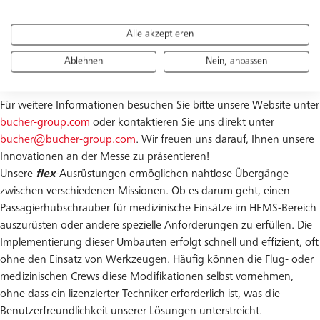
Flugzeugkabinen-Inneneinrichtungen.
Alle akzeptieren
Bucher lädt herzlich ein, am Stand 5D60 in Halle B5 einen
exzellenten Premium-Cappuccino aus dem SkyTender zu geniessen
Ablehnen
Nein, anpassen
und dabei die Innovationen aus erster Hand zu erleben.
Für weitere Informationen besuchen Sie bitte unsere Website unter
bucher-group.com
oder kontaktieren Sie uns direkt unter
bucher@bucher-group.com
. Wir freuen uns darauf, Ihnen unsere
Innovationen an der Messe zu präsentieren!
Unsere
flex
-Ausrüstungen ermöglichen nahtlose Übergänge
zwischen verschiedenen Missionen. Ob es darum geht, einen
Passagierhubschrauber für medizinische Einsätze im HEMS-Bereich
auszurüsten oder andere spezielle Anforderungen zu erfüllen. Die
Implementierung dieser Umbauten erfolgt schnell und effizient, oft
ohne den Einsatz von Werkzeugen. Häufig können die Flug- oder
medizinischen Crews diese Modifikationen selbst vornehmen,
ohne dass ein lizenzierter Techniker erforderlich ist, was die
Benutzerfreundlichkeit unserer Lösungen unterstreicht.