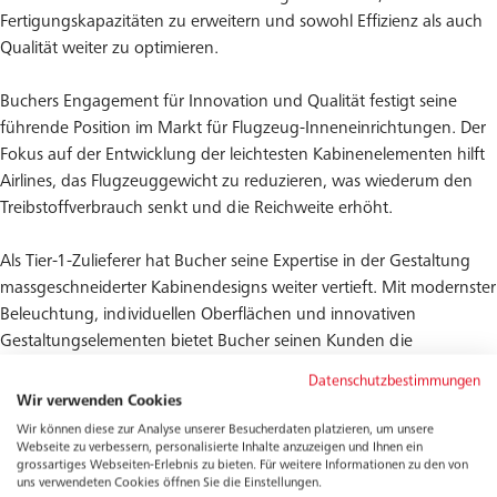
Fertigungskapazitäten zu erweitern und sowohl Effizienz als auch
Qualität weiter zu optimieren.
Buchers Engagement für Innovation und Qualität festigt seine
führende Position im Markt für Flugzeug-Inneneinrichtungen. Der
Fokus auf der Entwicklung der leichtesten Kabinenelementen hilft
Airlines, das Flugzeuggewicht zu reduzieren, was wiederum den
Treibstoffverbrauch senkt und die Reichweite erhöht.
Als Tier-1-Zulieferer hat Bucher seine Expertise in der Gestaltung
massgeschneiderter Kabinendesigns weiter vertieft. Mit modernster
Beleuchtung, individuellen Oberflächen und innovativen
Gestaltungselementen bietet Bucher seinen Kunden die
Möglichkeit, ein unverwechselbares Markenerlebnis zu schaffen,
Datenschutzbestimmungen
das Funktionalität, Ästhetik und Branding nahtlos vereint.
Wir verwenden Cookies
Wir können diese zur Analyse unserer Besucherdaten platzieren, um unsere
Diese strategischen Entwicklungen und Produktinnovationen
Webseite zu verbessern, personalisierte Inhalte anzuzeigen und Ihnen ein
grossartiges Webseiten-Erlebnis zu bieten. Für weitere Informationen zu den von
stärken Buchers Wettbewerbsfähigkeit im Markt für
uns verwendeten Cookies öffnen Sie die Einstellungen.