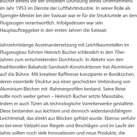
Bucher bereits vor der offiziellen Gründung seines Unternehmens
im Jahr 1953 im Dienste der Luftfahrtindustrie. In seiner Rolle als
Spengler-Meister bei der Swissair war er für die Strukturteile an den
Flugzeugen verantwortlich. Infolgedessen war sein
Hauptauftraggeber in den ersten Jahren die Swissair.
Jahrzehntelange Auseinandersetzung mit Leichtbaumetallen im
Flugzeugbau führten Heinrich Bucher schliesslich in den 70er-
Jahren zum entscheidenden Durchbruch. In Abkehr von den
traditionellen Balsaholz-Sandwich-Konstruktionen trat Aluminium
auf die Bühne. Mit kreativer Raffinesse konzipierte er Bordküchen,
deren essentielle Struktur aus einer geschickten Verbindung von
Aluminium-Blechen mit -Rahmenprofilen bestand. Seine Reise
sollte noch weiter gehen – Heinrich Bucher setzte Massstäbe,
indem er auch Türen als technologische Vorreiterwerke gestaltete.
Diese bestanden aus leichtem und dennoch widerstandsfähigem
Leichtmetall, das direkt aus Blöcken gefräst wurde. Ebenso verfuhr
er bei einer Vielzahl von Riegeln und Beschlägen und im Laufe der
Jahre sollten noch viele Innovationen und neue Produkte, die