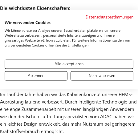
Die wichtigsten Eigenschaften:
Datenschutzbestimmungen
Ergonomisches Design und verbesserte Abläufe
Wir verwenden Cookies
Flexible und modulare Ausrüstung mit Zertifizierung unter
Wir können diese zur Analyse unserer Besucherdaten platzieren, um unsere
einer Musterzulassung
Webseite zu verbessern, personalisierte Inhalte anzuzeigen und Ihnen ein
grossartiges Webseiten-Erlebnis zu bieten. Für weitere Informationen zu den von
Zahlreiche Konfigurationen und verschiedene Optionen je
uns verwendeten Cookies öffnen Sie die Einstellungen.
nach Einsatzart
Vollständige medizinische Zertifizierung mit CE-
Alle akzeptieren
Kennzeichnung für höchste Sicherheitsstandards
Funktionales und hygienebewusstes Konzept für perfekte
Ablehnen
Nein, anpassen
Arbeitsbedingungen
Im Lauf der Jahre haben wir das Kabinenkonzept unserer HEMS-
Ausrüstung laufend verbessert. Durch intelligente Technologie und
eine enge Zusammenarbeit mit unseren langjährigen Anwendern
wie den deutschen Luftrettungsspezialisten vom ADAC haben wir
ein leichtes Design entwickelt, das mehr Nutzraum bei geringerem
Kraftstoffverbrauch ermöglicht.